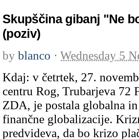
Skupščina gibanj "Ne bo
(poziv)
by
blanco
⋅
Wednesday 5 N
Kdaj: v četrtek, 27. novemb
centru Rog, Trubarjeva 72 F
ZDA, je postala globalna in
finančne globalizacije. Kri
predvideva, da bo krizo pla