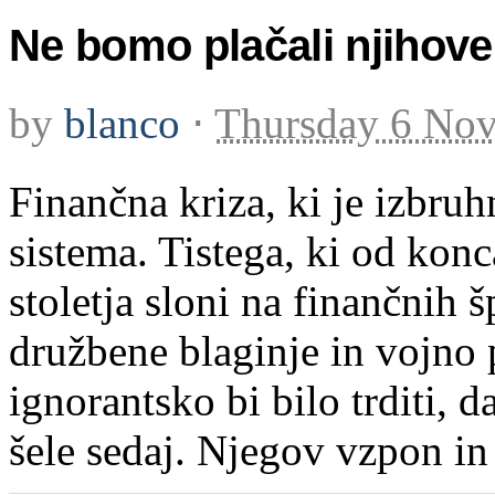
Ne bomo plačali njihove 
by
blanco
⋅
Thursday 6 No
Finančna kriza, ki je izbruh
sistema. Tistega, ki od konc
stoletja sloni na finančnih š
družbene blaginje in vojno p
ignorantsko bi bilo trditi, d
šele sedaj. Njegov vzpon in 