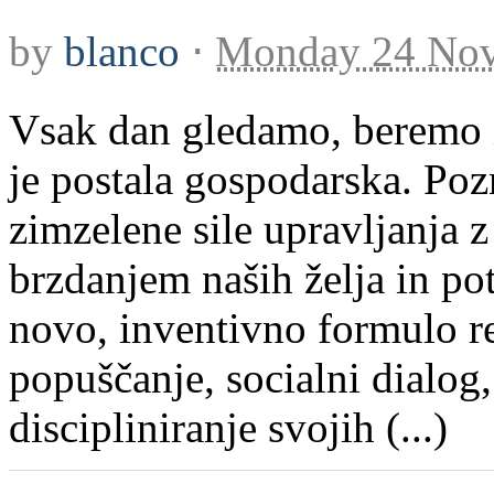
by
blanco
⋅
Monday 24 Nov
Vsak dan gledamo, beremo i
je postala gospodarska. Pozn
zimzelene sile upravljanja 
brzdanjem naših želja in pot
novo, inventivno formulo r
popuščanje, socialni dialog,
discipliniranje svojih (...)