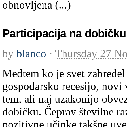
obnovljena (...)
Participacija na dobičku
by
blanco
⋅
Thursday 27 N
Medtem ko je svet zabredel 
gospodarsko recesijo, novi v
tem, ali naj uzakonijo obve
dobičku. Čeprav številne ra
pozitivne učinke takšne uv