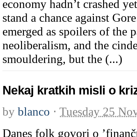
economy hadn’t crashed yet
stand a chance against Gore
emerged as spoilers of the 
neoliberalism, and the cinde
smouldering, but the (...)
Nekaj kratkih misli o kriz
by
blanco
⋅
Tuesday 25 No
Danes folk govori o ’finančn