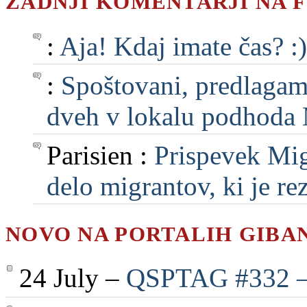
ZADNJI KOMENTARJI NA 
:
Aja! Kdaj imate čas? :)
:
Spoštovani, predlagam, 
dveh v lokalu podhoda M
Parisien :
Prispevek Mig
delo migrantov, ki je rezu
NOVO NA PORTALIH GIBA
24 July –
QSPTAG #332 — 