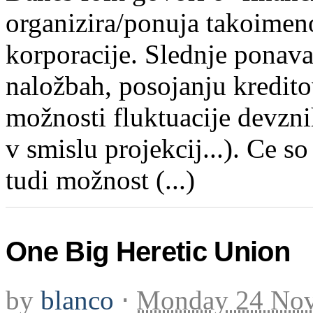
organizira/ponuja takoimeno
korporacije. Slednje ponava
naložbah, posojanju kredito
možnosti fluktuacije devzni
v smislu projekcij...). Ce s
tudi možnost (...)
One Big Heretic Union
by
blanco
⋅
Monday 24 Nov