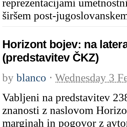
reprezentacijami umetnostni
širšem post-jugoslovanskem 
Horizont bojev: na later
(predstavitev ČKZ)
by
blanco
⋅
Wednesday 3 Fe
Vabljeni na predstavitev 238
znanosti z naslovom Horizon
marginah in pogovor z avtori