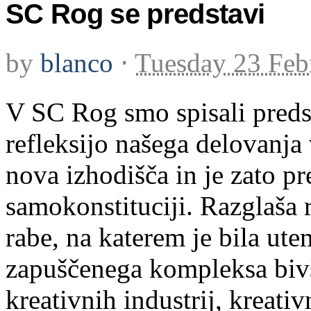
SC Rog se predstavi
by
blanco
⋅
Tuesday 23 Feb
V SC Rog smo spisali preds
refleksijo našega delovanja v
nova izhodišča in je zato p
samokonstituciji. Razglaša 
rabe, na katerem je bila ut
zapuščenega kompleksa biv
kreativnih industrij, kreati