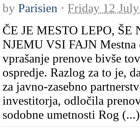
by
Parisien
⋅
Friday 12 Jul
ČE JE MESTO LEPO, ŠE 
NJEMU VSI FAJN Mestna ob
vprašanje prenove bivše to
ospredje. Razlog za to je, d
za javno-zasebno partnerstv
investitorja, odločila preno
sodobne umetnosti Rog (...)