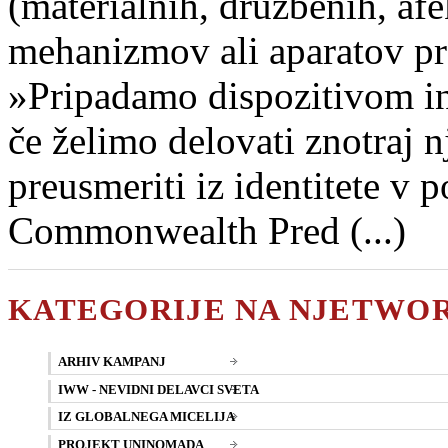
(materialnih, družbenih, afe
mehanizmov ali aparatov pro
»Pripadamo dispozitivom in
če želimo delovati znotraj n
preusmeriti iz identitete v p
Commonwealth Pred (...)
KATEGORIJE NA NJETWO
ARHIV KAMPANJ
IWW - NEVIDNI DELAVCI SVETA
IZ GLOBALNEGA MICELIJA
PROJEKT UNINOMADA