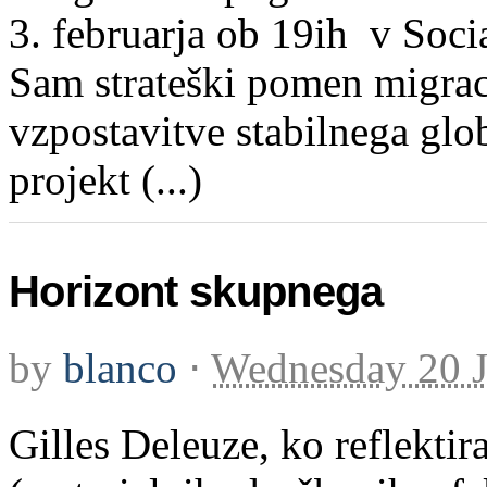
3. februarja ob 19ih v Soci
Sam strateški pomen migracij
vzpostavitve stabilnega glo
projekt (...)
Horizont skupnega
by
blanco
⋅
Wednesday 20 J
Gilles Deleuze, ko reflekti