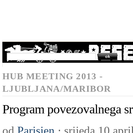
SEARCH
HUB MEETING 2013 -
LJUBLJANA/MARIBOR
Program povezovalnega sr
od
Parisien
⋅
srijeda 10 apr