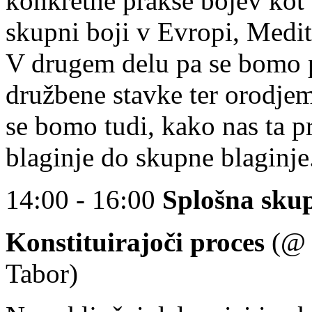
konkretne prakse bojev kot
skupni boji v Evropi, Medi
V drugem delu pa se bomo 
družbene stavke ter orodjem
se bomo tudi, kako nas ta p
blaginje do skupne blaginje
14:00 - 16:00
Splošna sku
Konstituirajoči proces
(@ S
Tabor)