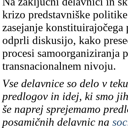
Na zaključni delavnici in s
krizo predstavniške politike
zasejanje konstituirajočega
odprli diskusijo, kako pres
procesi samoorganiziranja p
transnacionalnem nivoju.
Vse delavnice so delo v tek
predlogov in idej, ki smo jih
še naprej sprejemamo predlo
posamičnih delavnic na
soc