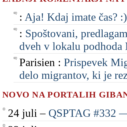
:
Aja! Kdaj imate čas? :)
:
Spoštovani, predlagam, 
dveh v lokalu podhoda M
Parisien :
Prispevek Mig
delo migrantov, ki je rezu
NOVO NA PORTALIH GIBA
24 juli –
QSPTAG #332 — 2