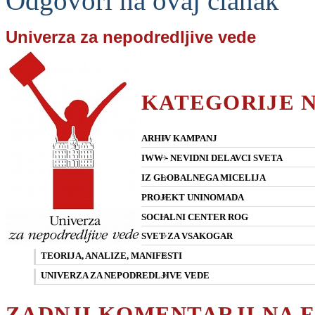
Odgovori na ovaj clanak
Univerza za nepodredljive vede
KATEGORIJE 
ARHIV KAMPANJ
IWW - NEVIDNI DELAVCI SVETA
IZ GLOBALNEGA MICELIJA
PROJEKT UNINOMADA
SOCIALNI CENTER ROG
SVET ZA VSAKOGAR
TEORIJA, ANALIZE, MANIFESTI
UNIVERZA ZA NEPODREDLJIVE VEDE
ZADNJI KOMENTARJI NA 