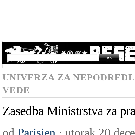
SEARCH
UNIVERZA ZA NEPODREDL
VEDE
Zasedba Ministrstva za pr
od
Parisien
⋅
utorak 20 dec