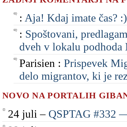
:
Aja! Kdaj imate čas? :)
:
Spoštovani, predlagam, 
dveh v lokalu podhoda M
Parisien :
Prispevek Mig
delo migrantov, ki je rezu
NOVO NA PORTALIH GIBA
24 juli –
QSPTAG #332 — 2