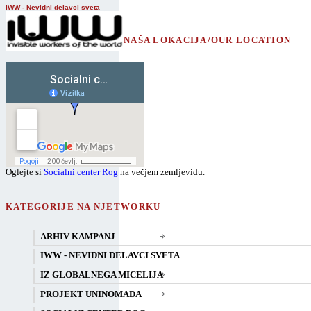
IWW - Nevidni delavci sveta
NAŠA LOKACIJA/OUR LOCATION
Oglejte si
Socialni center Rog
na večjem zemljevidu.
KATEGORIJE NA NJETWORKU
ARHIV KAMPANJ
IWW - NEVIDNI DELAVCI SVETA
IZ GLOBALNEGA MICELIJA
PROJEKT UNINOMADA