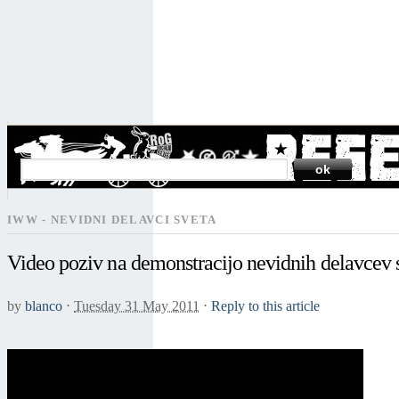
SEARCH
IWW - NEVIDNI DELAVCI SVETA
Video poziv na demonstracijo nevidnih delavcev sv
by
blanco
⋅
Tuesday 31 May 2011
⋅
Reply to this article