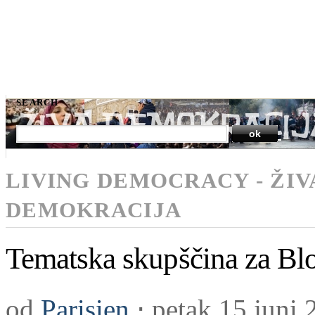
SEARCH
LIVING DEMOCRACY - ŽIV
DEMOKRACIJA
Tematska skupščina za B
od
Parisien
⋅
petak 15 juni 