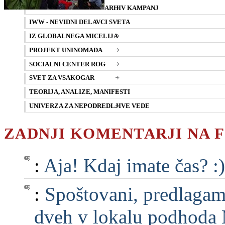
ARHIV KAMPANJ
IWW - NEVIDNI DELAVCI SVETA
IZ GLOBALNEGA MICELIJA
PROJEKT UNINOMADA
SOCIALNI CENTER ROG
SVET ZA VSAKOGAR
TEORIJA, ANALIZE, MANIFESTI
UNIVERZA ZA NEPODREDLJIVE VEDE
ZADNJI KOMENTARJI NA 
:
Aja! Kdaj imate čas? :)
:
Spoštovani, predlagam, 
dveh v lokalu podhoda M