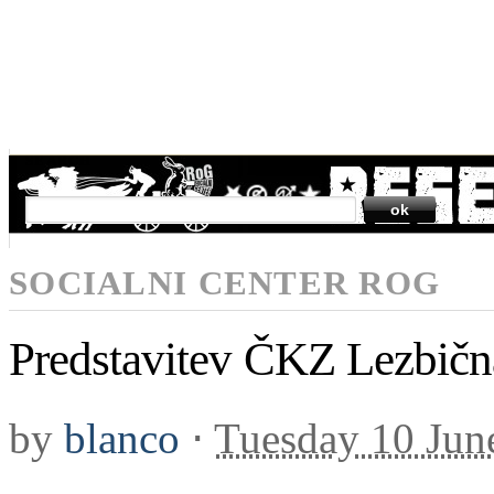
SEARCH
SOCIALNI CENTER ROG
Predstavitev ČKZ Lezbična 
by
blanco
⋅
Tuesday 10 Jun