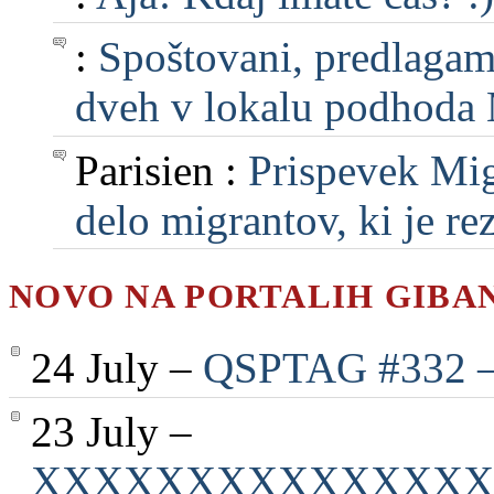
:
Spoštovani, predlagam, 
dveh v lokalu podhoda M
Parisien :
Prispevek Mig
delo migrantov, ki je rezu
NOVO NA PORTALIH GIBA
24 July –
QSPTAG #332 — 
23 July –
XXXXXXXXXXXXXXX