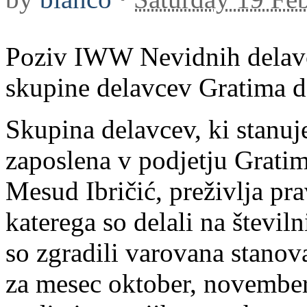
Poziv IWW Nevidnih delavc
skupine delavcev Gratima d
Skupina delavcev, ki stanuj
zaposlena v podjetju Gratim 
Mesud Ibričić, preživlja pr
katerega so delali na števil
so zgradili varovana stanov
za mesec oktober, november