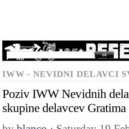
SEARCH
IWW - NEVIDNI DELAVCI 
Poziv IWW Nevidnih delav
skupine delavcev Gratima 
by
blanco
⋅
Saturday 19 Fe