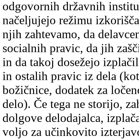
odgovornih državnih insti
načeljujejo režimu izkorišč
njih zahtevamo, da delavce
socialnih pravic, da jih zaš
in da takoj dosežejo izplači
in ostalih pravic iz dela (ko
božičnice, dodatek za ločen
delo). Če tega ne storijo, 
dolgove delodajalca, izplača
voljo za učinkovito izterja