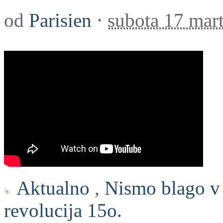
od
Parisien
⋅
subota 17 mar
Aktualno
,
Nismo blago v 
revolucija 15o.