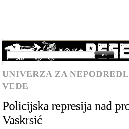
SEARCH
UNIVERZA ZA NEPODREDL
VEDE
Policijska represija nad pr
Vaskrsić