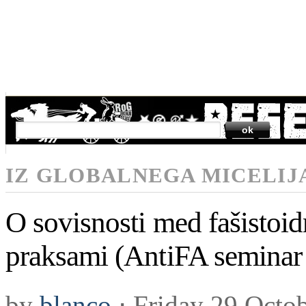
SEARCH
IZ GLOBALNEGA MICELIJ
O sovisnosti med fašistoid
praksami (AntiFA semina
by
blanco
⋅
Friday 29 Octo