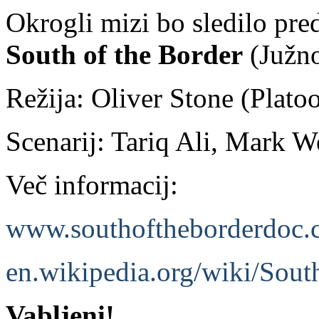
Okrogli mizi bo sledilo pr
South of the Border
(Južn
Režija: Oliver Stone (Plato
Scenarij: Tariq Ali, Mark W
Več informacij:
www.southoftheborderdoc.
en.wikipedia.org/wiki/So
Vabljeni!