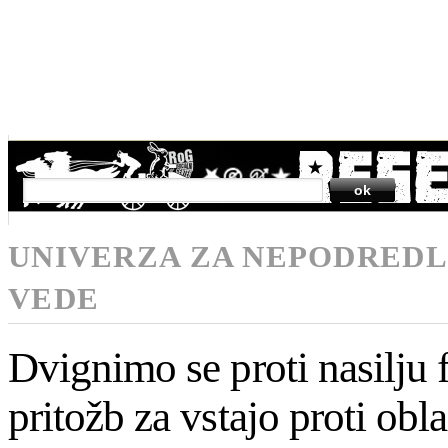
SEARCH
UNIVERZA ZA NEPODREDL
VEDE
Dvignimo se proti nasilju
pritožb za vstajo proti obl