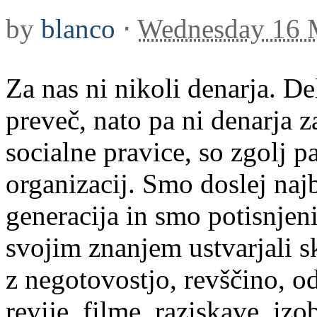
by
blanco
⋅
Wednesday 16 
Za nas ni nikoli denarja. De
preveč, nato pa ni denarja z
socialne pravice, so zgolj 
organizacij. Smo doslej naj
generacija in smo potisnjeni
svojim znanjem ustvarjali s
z negotovostjo, revščino, od
revije, filme, raziskave, iz