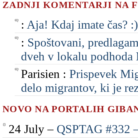
ZADNJI KOMENTARJI NA 
:
Aja! Kdaj imate čas? :)
:
Spoštovani, predlagam, 
dveh v lokalu podhoda M
Parisien :
Prispevek Mig
delo migrantov, ki je rezu
NOVO NA PORTALIH GIBA
24 July –
QSPTAG #332 — 