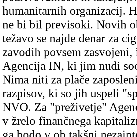
humanitarnih organizacij. Hr
ne bi bil previsoki. Novih 
težavo se najde denar za ciga
zavodih povsem zasvojeni, 
Agencija IN, ki jim nudi so
Nima niti za plače zaposlen
razpisov, ki so jih uspeli "s
NVO. Za "preživetje" Agenci
v žrelo finančnega kapitali
ga bodo v ob takšni nezainte