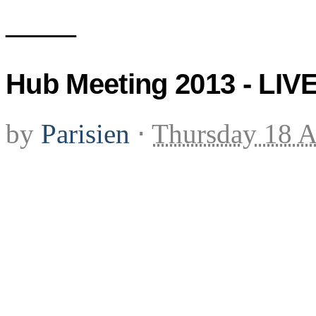
_____
Hub Meeting 2013 - LIV
by
Parisien
⋅
Thursday 18 A