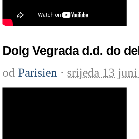
Dolg Vegrada d.d. do dela
od
Parisien
⋅
srijeda 13 jun