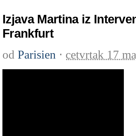
Izjava Martina iz Interv
Frankfurt
od
Parisien
⋅
cetvrtak 17 m