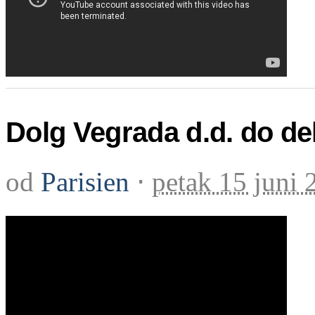
Dolg Vegrada d.d. do dela
od
Parisien
⋅
petak 15 juni 