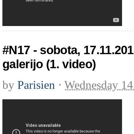
#N17 - sobota, 17.11.20
galerijo (1. video)
by
Parisien
⋅
Wednesday 14