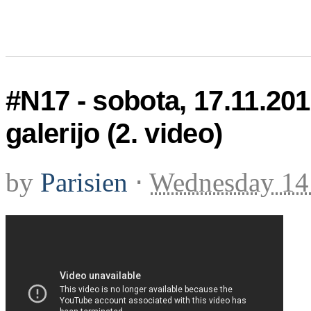
#N17 - sobota, 17.11.20
galerijo (2. video)
by
Parisien
⋅
Wednesday 14