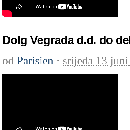
Dolg Vegrada d.d. do dela
od
Parisien
⋅
srijeda 13 jun