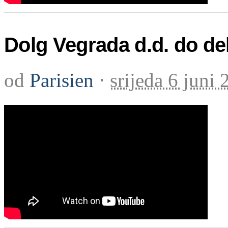
Dolg Vegrada d.d. do dela
od
Parisien
⋅
srijeda 6 juni