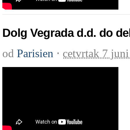
Dolg Vegrada d.d. do dela
od
Parisien
⋅
cetvrtak 7 jun