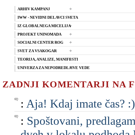
ARHIV KAMPANJ
IWW - NEVIDNI DELAVCI SVETA
IZ GLOBALNEGA MICELIJA
PROJEKT UNINOMADA
SOCIALNI CENTER ROG
SVET ZA VSAKOGAR
TEORIJA, ANALIZE, MANIFESTI
UNIVERZA ZA NEPODREDLJIVE VEDE
ZADNJI KOMENTARJI NA 
:
Aja! Kdaj imate čas? :)
:
Spoštovani, predlagam, 
dveh v lokalu podhoda M