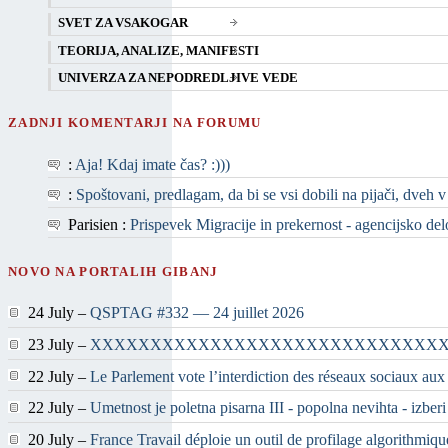
SVET ZA VSAKOGAR
TEORIJA, ANALIZE, MANIFESTI
UNIVERZA ZA NEPODREDLJIVE VEDE
ZADNJI KOMENTARJI NA FORUMU
:
Aja! Kdaj imate čas? :)))
:
Spoštovani, predlagam, da bi se vsi dobili na pijači, dveh v
Parisien :
Prispevek Migracije in prekernost - agencijsko delo 
NOVO NA PORTALIH GIBANJ
24 July –
QSPTAG #332 — 24 juillet 2026
23 July –
XXXXXXXXXXXXXXXXXXXXXXXXXXXXX
22 July –
Le Parlement vote l’interdiction des réseaux sociaux aux
22 July –
Umetnost je poletna pisarna III - popolna nevihta - izber
20 July –
France Travail déploie un outil de profilage algorithmiqu