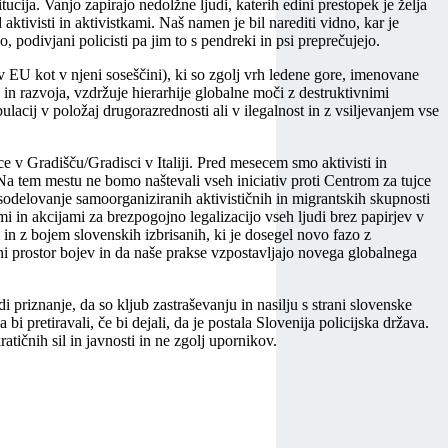
tucija. Vanjo zapirajo nedolžne ljudi, katerih edini prestopek je želja
aktivisti in aktivistkami. Naš namen je bil narediti vidno, kar je
, podivjani policisti pa jim to s pendreki in psi preprečujejo.
v EU kot v njeni soseščini), ki so zgolj vrh ledene gore, imenovane
 in razvoja, vzdržuje hierarhije globalne moči z destruktivnimi
cij v položaj drugorazrednosti ali v ilegalnost in z vsiljevanjem vse
e v Gradišču/Gradisci v Italiji. Pred mesecem smo aktivisti in
a. Na tem mestu ne bomo naštevali vseh iniciativ proti Centrom za tujce
 sodelovanje samoorganiziranih aktivističnih in migrantskih skupnosti
i in akcijami za brezpogojno legalizacijo vseh ljudi brez papirjev v
in z bojem slovenskih izbrisanih, ki je dosegel novo fazo z
ni prostor bojev in da naše prakse vzpostavljajo novega globalnega
 priznanje, da so kljub zastraševanju in nasilju s strani slovenske
 pretiravali, če bi dejali, da je postala Slovenija policijska država.
atičnih sil in javnosti in ne zgolj upornikov.