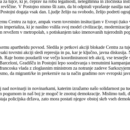
a tujce, ki je, čeprav na robu legalnosti, nelegitimna in zločinska insti
revščine. V Postojno nismo šli zato, da bi odpirali vprašanje nasilja nad 
 Postojni dogaja vsak dan. Ljudje želijo na svobodo, želijo podreti ograjo
 temu Centru za tujce, ampak vsem tovrstnim insitucijam v Evropi (tako 
imperializa, ki je nasilno vsilila svoj model civilizacije, modernizacije
 revežem v metropolah, s potiskanjem tako imenovanih tujerodnih popula
emu apartheidu povsod. Sledila je petkovi akciji blokade Centra za tujc
aki tovrstni akciji sledi represija in pa, kar je ključno, javna diskusij
ih. Raje bomo poudarili vse večjo koordiniranost teh akcij, vse tesnejše
 Barceloni, Gradišču in Postojni lepo soodzvanja s trenutnimi kampanjam
a francoska vlada z zloglasnim ministrom za notranje zadeve Sarkozyjem 
smo, da migranti/ke in prekerni/e na ta način gradimo nov evropski jav
 nad novinarji in novinarkami, katerim izražamo našo solidarnost pa tudi
m pogumom in naš boj je mogoč le znotraj demokracije. Mislimo tudi, da bi
astaja policijska država, zato mora postati njegov obstoj skrb vseh demokr