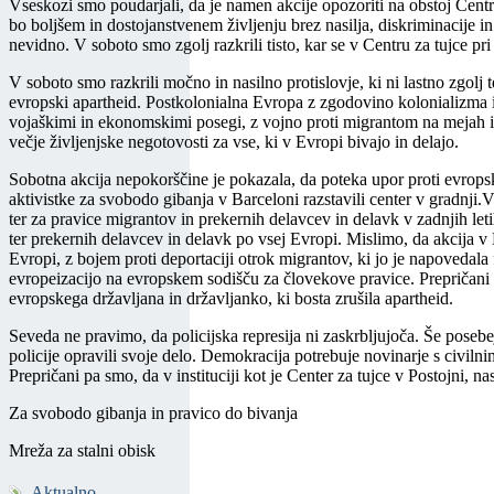
Vseskozi smo poudarjali, da je namen akcije opozoriti na obstoj Centra z
bo boljšem in dostojanstvenem življenju brez nasilja, diskriminacije in 
nevidno. V soboto smo zgolj razkrili tisto, kar se v Centru za tujce pri
V soboto smo razkrili močno in nasilno protislovje, ki ni lastno zgolj
evropski apartheid. Postkolonialna Evropa z zgodovino kolonializma in 
vojaškimi in ekonomskimi posegi, z vojno proti migrantom na mejah in
večje življenjske negotovosti za vse, ki v Evropi bivajo in delajo.
Sobotna akcija nepokorščine je pokazala, da poteka upor proti evropsk
aktivistke za svobodo gibanja v Barceloni razstavili center v gradnji.Vs
ter za pravice migrantov in prekernih delavcev in delavk v zadnjih let
ter prekernih delavcev in delavk po vsej Evropi. Mislimo, da akcija v
Evropi, z bojem proti deportaciji otrok migrantov, ki jo je napovedal
evropeizacijo na evropskem sodišču za človekove pravice. Prepričani 
evropskega državljana in državljanko, ki bosta zrušila apartheid.
Seveda ne pravimo, da policijska represija ni zaskrbljujoča. Še posebej
policije opravili svoje delo. Demokracija potrebuje novinarje s civilni
Prepričani pa smo, da v instituciji kot je Center za tujce v Postojni, n
Za svobodo gibanja in pravico do bivanja
Mreža za stalni obisk
Aktualno