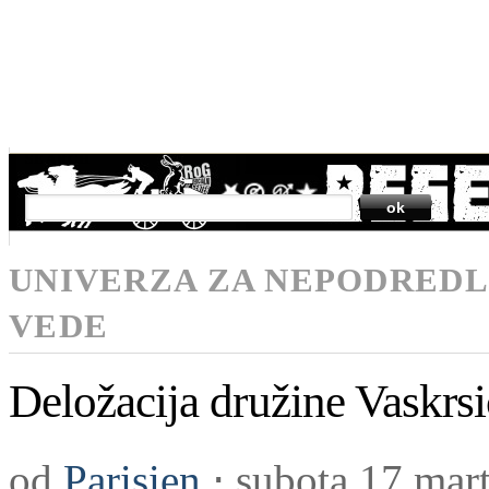
SEARCH
UNIVERZA ZA NEPODREDL
VEDE
Deložacija družine Vaskrsi
od
Parisien
⋅
subota 17 mar