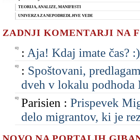
TEORIJA, ANALIZE, MANIFESTI
UNIVERZA ZA NEPODREDLJIVE VEDE
ZADNJI KOMENTARJI NA 
:
Aja! Kdaj imate čas? :)
:
Spoštovani, predlagam, 
dveh v lokalu podhoda M
Parisien :
Prispevek Mig
delo migrantov, ki je rezu
NOVO NA PORTALIH GIBA